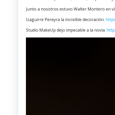
Junto a nosotros estuvo Walter Montero en v
Izaguirre Pereyra la increíble decoración.
http
Studio MakeUp dejo impecable a la novia.
http